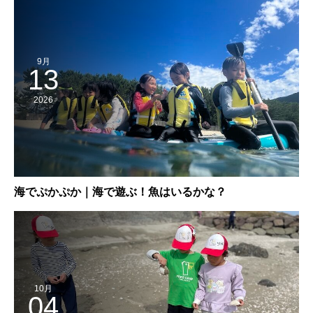
9月
13
2026
海でぷかぷか｜海で遊ぶ！魚はいるかな？
10月
04