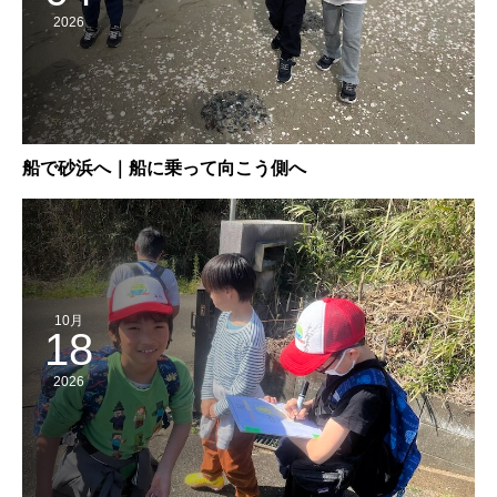
2026
船で砂浜へ｜船に乗って向こう側へ
10月
18
2026