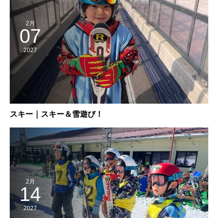
2月
07
2027
スキー｜スキー＆雪遊び！
2月
14
2027