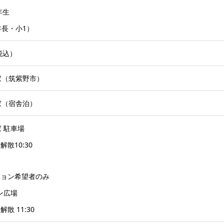
年生
長・小1）
（税込）
家（筑紫野市）
家（宿舎泊）
 駐車場
｜解散10:30
ション希望者のみ
ン広場
解散 11:30