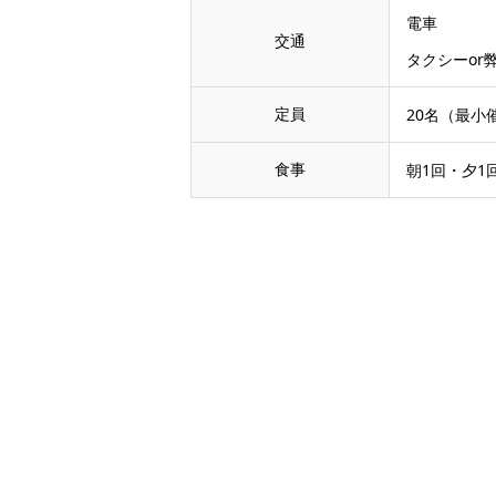
電車
交通
タクシーor
定員
20名（最小
食事
朝1回・夕1