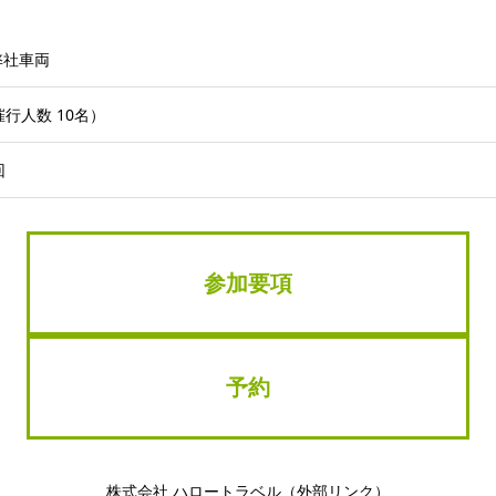
弊社車両
催行人数 10名）
回
参加要項
予約
株式会社 ハロートラベル（外部リンク）